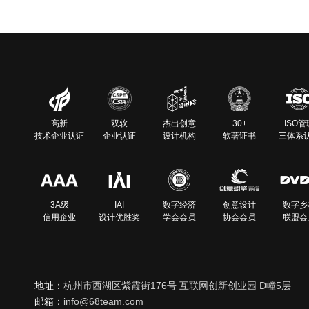
高新
双软
杰出创意
30+
ISO管
技术企业认证
企业认证
设计机构
软著证书
三体系
3A级
IAI
数字经济
创意设计
数字乡
信用企业
设计优胜奖
学会会员
协会会员
联盟会
地址：
杭州市西湖区紫霞街176号 互联网创新创业园 D幢5层
邮箱：
info@68team.com