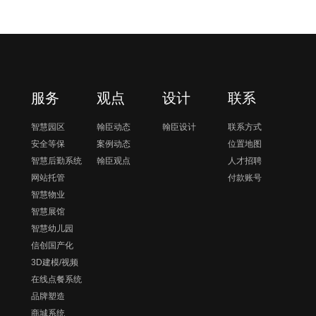
服务
观点
设计
联系
智慧园区
翰臣动态
翰臣设计
联系方式
安全等保
案例动态
位置地图
智慧后勤系统
翰臣观点
人才招聘
网站托管
付款账号
智慧物业
智慧展馆
智慧幼儿园
信创国产化
3D建模/视频
在线点餐系统
品牌塑造
商城系统