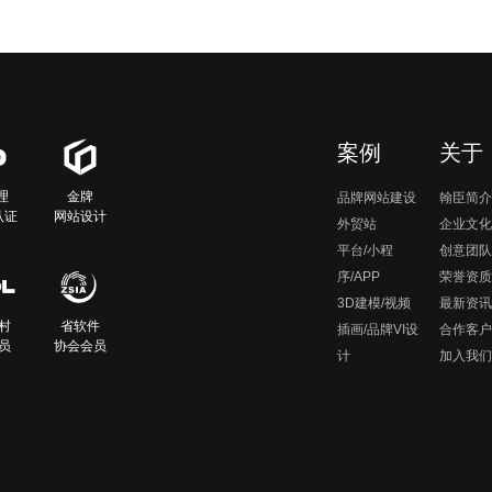
案例
关于
理
金牌
品牌网站建设
翰臣简介
认证
网站设计
外贸站
企业文化
平台/小程
创意团队
序/APP
荣誉资质
3D建模/视频
最新资讯
村
省软件
插画/品牌VI设
合作客户
员
协会会员
计
加入我们