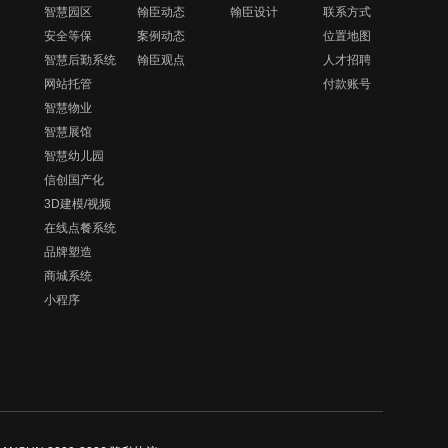
智慧园区
翰臣动态
翰臣设计
联系方式
安全等保
案例动态
位置地图
智慧后勤系统
翰臣观点
人才招聘
网站托管
付款账号
智慧物业
智慧展馆
智慧幼儿园
信创国产化
3D建模/视频
在线点餐系统
品牌塑造
商城系统
小程序