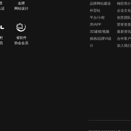
理
金牌
品牌网站建设
翰臣简介
认证
网站设计
外贸站
企业文化
平台/小程
创意团队
序/APP
荣誉资质
3D建模/视频
最新资讯
村
省软件
插画/品牌VI设
合作客户
员
协会会员
计
加入我们