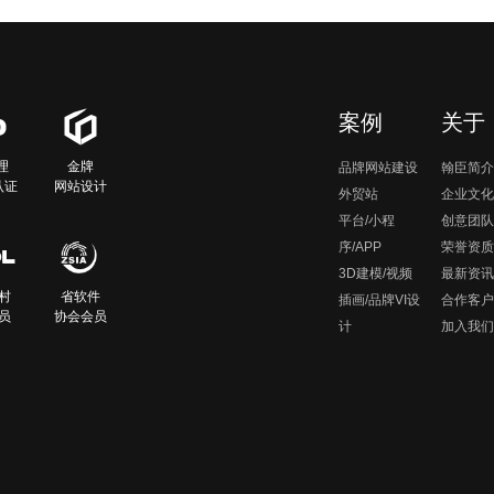
案例
关于
理
金牌
品牌网站建设
翰臣简介
认证
网站设计
外贸站
企业文化
平台/小程
创意团队
序/APP
荣誉资质
3D建模/视频
最新资讯
村
省软件
插画/品牌VI设
合作客户
员
协会会员
计
加入我们