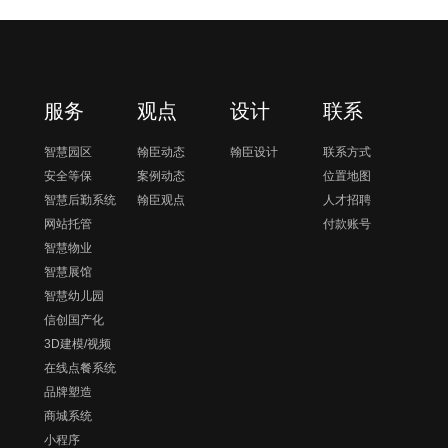
服务
观点
设计
联系
智慧园区
翰臣动态
翰臣设计
联系方式
安全等保
案例动态
位置地图
智慧后勤系统
翰臣观点
人才招聘
网站托管
付款账号
智慧物业
智慧展馆
智慧幼儿园
信创国产化
3D建模/视频
在线点餐系统
品牌塑造
商城系统
小程序