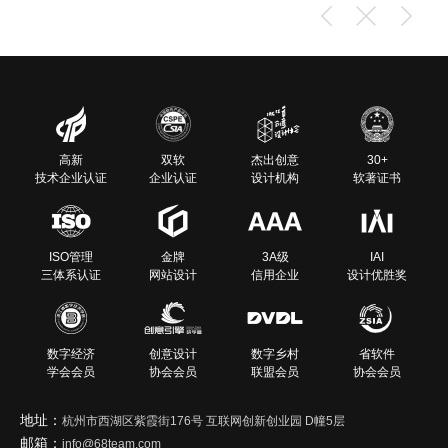
高新
双软
杰出创意
30+
技术企业认证
企业认证
设计机构
软著证书
ISO管理
金牌
3A级
IAI
三体系认证
网站设计
信用企业
设计优胜奖
数字经济
创意设计
数字乡村
省软件
学会会员
协会会员
联盟会员
协会会员
地址：
杭州市西湖区紫霞街176号 互联网创新创业园 D幢5层
邮箱：
info@68team.com