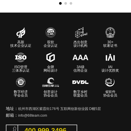
高新
双软
杰出创意
30+
技术企业认证
企业认证
设计机构
软著证书
ISO管理
金牌
3A级
IAI
三体系认证
网站设计
信用企业
设计优胜奖
数字经济
创意设计
数字乡村
省软件
学会会员
协会会员
联盟会员
协会会员
地址：
杭州市西湖区紫霞街176号 互联网创新创业园 D幢5层
邮箱：
info@68team.com
400 999 3496