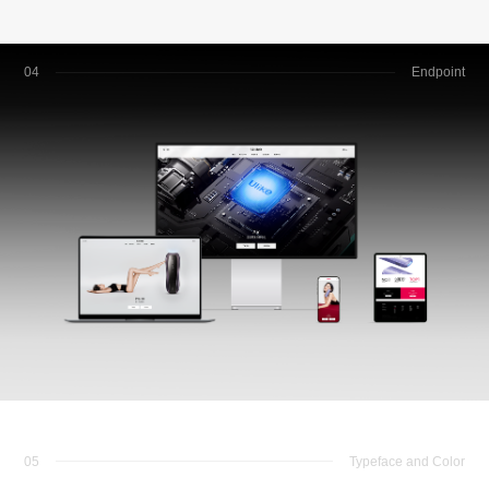
04
Endpoint
05
Typeface and Color