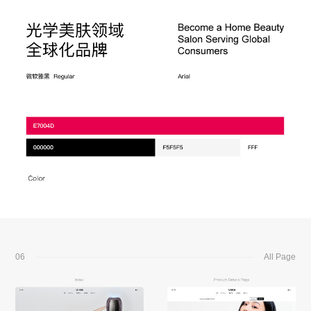
06
All Page