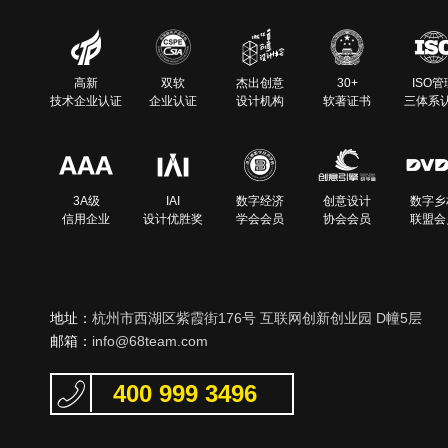
高新
双软
杰出创意
30+
ISO管
技术企业认证
企业认证
设计机构
软著证书
三体系
3A级
IAI
数字经济
创意设计
数字乡
信用企业
设计优胜奖
学会会员
协会会员
联盟会
地址：
杭州市西湖区紫霞街176号 互联网创新创业园 D幢5层
邮箱：
info@68team.com
400 999 3496