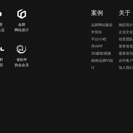
案例
关于
理
金牌
品牌网站建设
翰臣简介
认证
网站设计
外贸站
企业文化
平台/小程
创意团队
序/APP
荣誉资质
3D建模/视频
最新资讯
村
省软件
插画/品牌VI设
合作客户
员
协会会员
计
加入我们