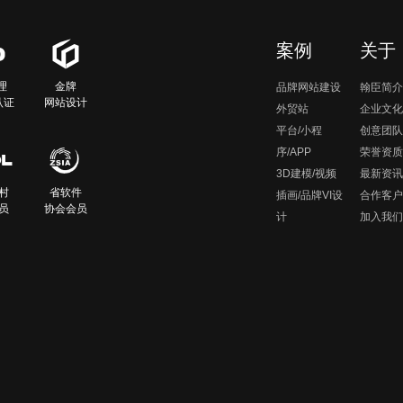
案例
关于
理
金牌
品牌网站建设
翰臣简介
认证
网站设计
外贸站
企业文化
平台/小程
创意团队
序/APP
荣誉资质
3D建模/视频
最新资讯
村
省软件
插画/品牌VI设
合作客户
员
协会会员
计
加入我们