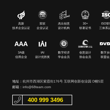
高新
双软
杰出创意
30+
ISO管
技术企业认证
企业认证
设计机构
软著证书
三体系
3A级
IAI
数字经济
创意设计
数字乡
信用企业
设计优胜奖
学会会员
协会会员
联盟会
地址：
杭州市西湖区紫霞街176号 互联网创新创业园 D幢5层
邮箱：
info@68team.com
400 999 3496