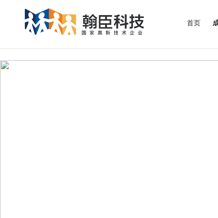
InvalidParameterThe specified parameter "VideoId" is not valid.
首页
海尔施基因科技