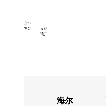
|
" target="_blank">
企业
网站
移动
设计
端开
发设
计
海尔