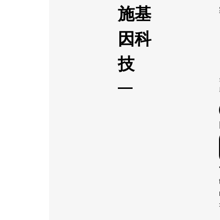
施基
因科
技