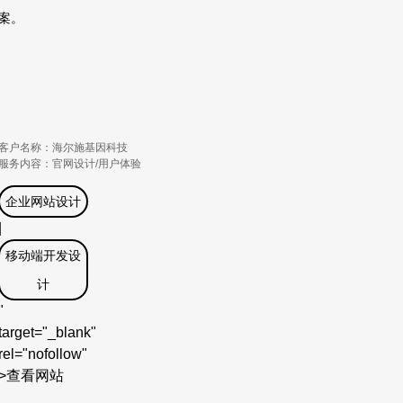
案。
客户名称：海尔施基因科技
服务内容：官网设计/用户体验
企业网站设计
|
移动端开发设
计
"
target="_blank"
rel="nofollow"
>
查看网站