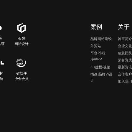
案例
关于
理
金牌
品牌网站建设
翰臣简介
认证
网站设计
外贸站
企业文化
平台/小程
创意团队
序/APP
荣誉资质
3D建模/视频
最新资讯
村
省软件
插画/品牌VI设
合作客户
员
协会会员
计
加入我们