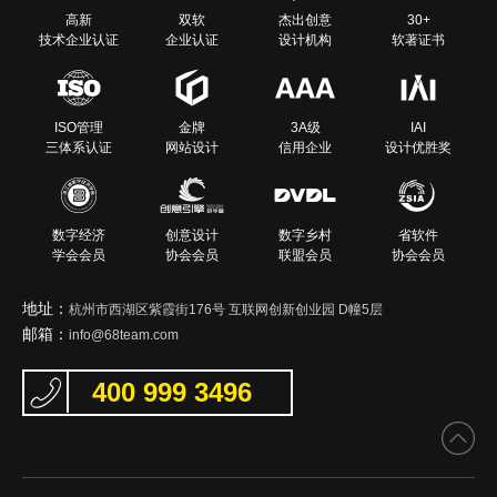
高新
双软
杰出创意
30+
技术企业认证
企业认证
设计机构
软著证书
ISO管理
金牌
3A级
IAI
三体系认证
网站设计
信用企业
设计优胜奖
数字经济
创意设计
数字乡村
省软件
学会会员
协会会员
联盟会员
协会会员
地址：
杭州市西湖区紫霞街176号 互联网创新创业园 D幢5层
邮箱：
info@68team.com
400 999 3496