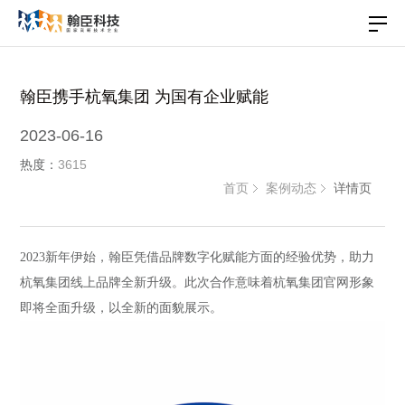
翰臣携手杭氧集团 为国有企业赋能
2023-06-16
热度：
3615
首页
案例动态
详情页
2023
新年伊始
，
翰臣凭借品牌数字化赋能方面的经验优势
，
助力
杭氧集团线上品牌全新升级
。
此次合作意味着杭氧集团官网形象
即将全面升级
，
以全新的面貌展示
。