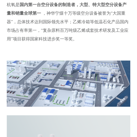
杭氧是
国内第一台空分设备的制造者，大型、特大型空分设备产
量和销量全球第一
，神华宁煤十万等级空分设备被誉为“大国重
器”，总体技术达到国际领先水平；乙烯冷箱等低温石化产品国内
市场占有率第一，“复杂原料百万吨级乙烯成套技术研发及工业应
用”项目获得国家科技进步奖一等奖。